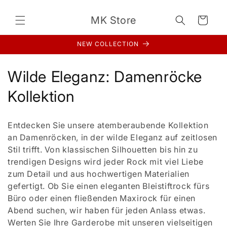
Direkt
zum
MK Store
Inhalt
Warenkorb
NEW COLLECTION
K
Wilde Eleganz: Damenröcke
a
Kollektion
t
Entdecken Sie unsere atemberaubende Kollektion
e
an Damenröcken, in der wilde Eleganz auf zeitlosen
Stil trifft. Von klassischen Silhouetten bis hin zu
g
trendigen Designs wird jeder Rock mit viel Liebe
o
zum Detail und aus hochwertigen Materialien
gefertigt. Ob Sie einen eleganten Bleistiftrock fürs
r
Büro oder einen fließenden Maxirock für einen
i
Abend suchen, wir haben für jeden Anlass etwas.
Werten Sie Ihre Garderobe mit unseren vielseitigen