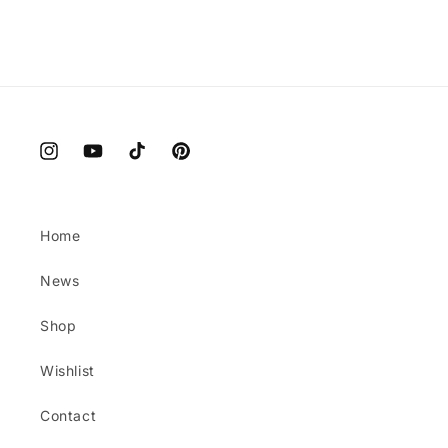
e
:
Instagram
YouTube
TikTok
Pinterest
Home
News
Shop
Wishlist
Contact