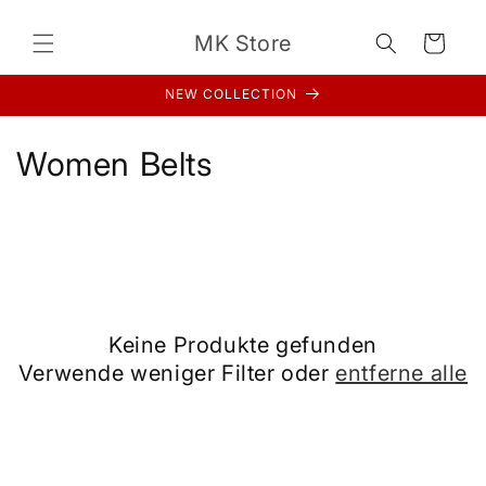
Direkt
zum
MK Store
Inhalt
Warenkorb
NEW COLLECTION
K
Women Belts
a
t
e
g
Keine Produkte gefunden
o
Verwende weniger Filter oder
entferne alle
r
i