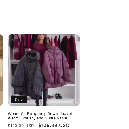
Sale
Women's Burgundy Down Jacket:
e
Warm, Stylish, and Sustainable
Normaler
Verkaufspreis
$109.99 USD
$140.00 USD