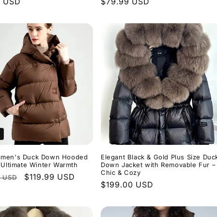
er
9 USD
Normaler
$79.99 USD
Preis
men's Duck Down Hooded
Elegant Black & Gold Plus Size Duc
 Ultimate Winter Warmth
Down Jacket with Removable Fur –
Chic & Cozy
er
Verkaufspreis
$119.99 USD
0 USD
Normaler
$199.00 USD
Preis