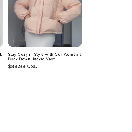
ck
Stay Cozy in Style with Our Women's
Duck Down Jacket Vest
Normaler
$89.99 USD
Preis