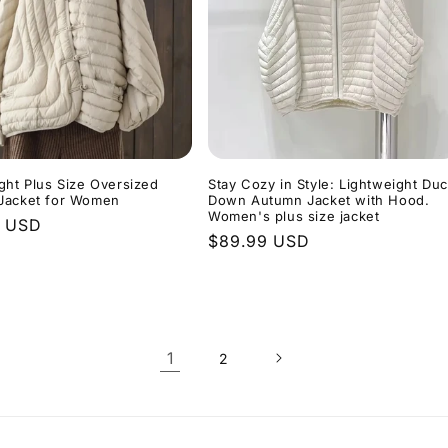
ght Plus Size Oversized
Stay Cozy in Style: Lightweight Du
Jacket for Women
Down Autumn Jacket with Hood.
Women's plus size jacket
er
9 USD
Normaler
$89.99 USD
Preis
1
2