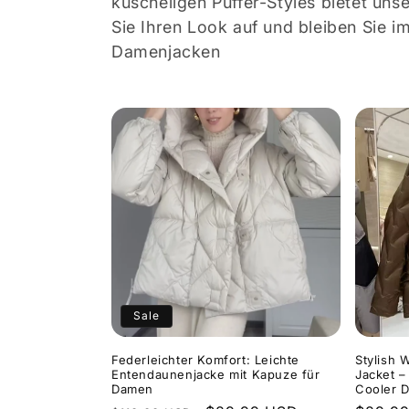
kuscheligen Puffer-Styles bietet uns
o
Sie Ihren Look auf und bleiben Sie i
Damenjacken
r
i
e
:
Sale
Federleichter Komfort: Leichte
Stylish
Entendaunenjacke mit Kapuze für
Jacket –
Damen
Cooler 