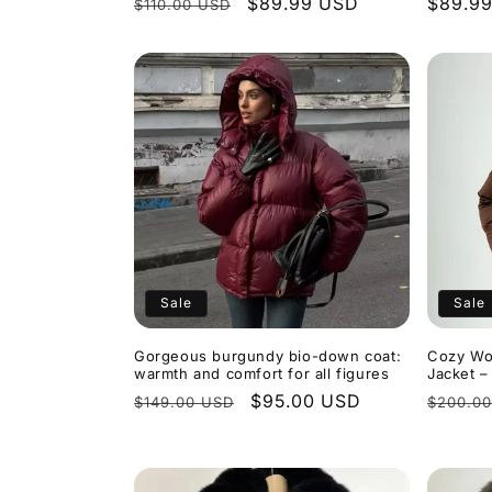
Normaler
Verkaufspreis
$89.99 USD
Normal
$89.9
$110.00 USD
Preis
Preis
Sale
Sale
Gorgeous burgundy bio-down coat:
Cozy Wo
warmth and comfort for all figures
Jacket –
Normaler
Verkaufspreis
$95.00 USD
Normal
$149.00 USD
$200.0
Preis
Preis