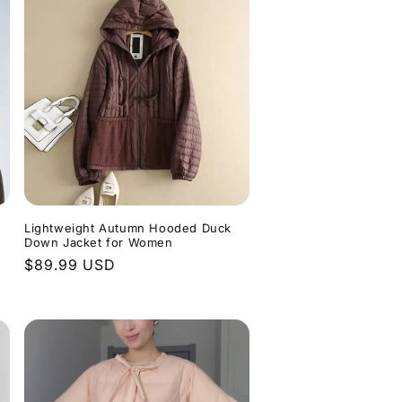
n
Lightweight Autumn Hooded Duck
Down Jacket for Women
Normaler
$89.99 USD
Preis