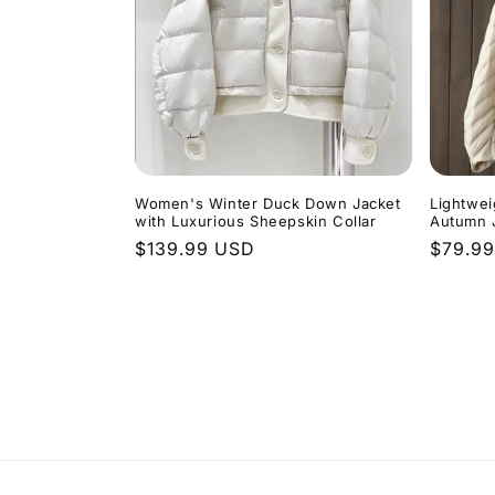
Women's Winter Duck Down Jacket
Lightwei
with Luxurious Sheepskin Collar
Autumn 
Normaler
$139.99 USD
Normal
$79.9
Preis
Preis