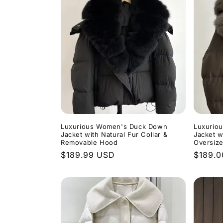
Luxurious Women's Duck Down
Luxurio
Jacket with Natural Fur Collar &
Jacket w
Removable Hood
Oversize
Normaler
$189.99 USD
Normal
$189.
Preis
Preis