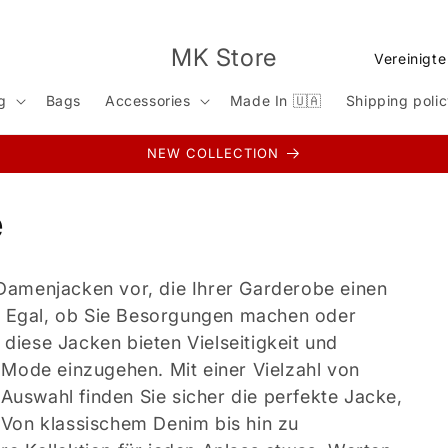
L
MK Store
a
g
Bags
Accessories
Made In 🇺🇦
Shipping poli
n
d
NEW COLLECTION
/
R
e
e
g
 Damenjacken vor, die Ihrer Garderobe einen
i
. Egal, ob Sie Besorgungen machen oder
o
 diese Jacken bieten Vielseitigkeit und
n
Mode einzugehen. Mit einer Vielzahl von
Auswahl finden Sie sicher die perfekte Jacke,
. Von klassischem Denim bis hin zu