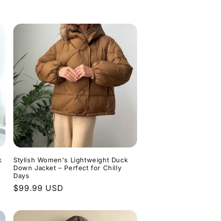
Preis
k
Stylish Women's Lightweight Duck
Down Jacket – Perfect for Chilly
Days
Normaler
$99.99 USD
Preis