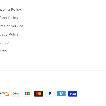
ipping Policy
fund Policy
rms of Service
ivacy Policy
temap
arch
n