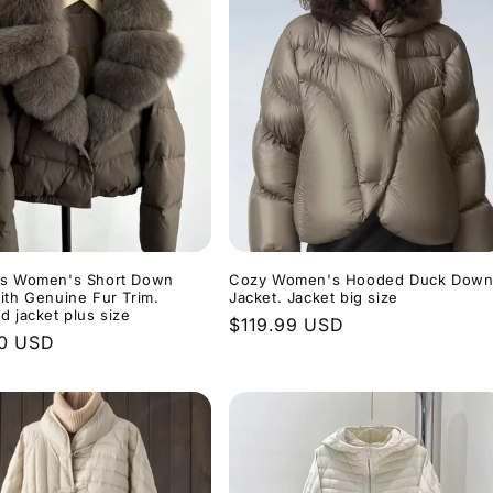
us Women's Short Down
Cozy Women's Hooded Duck Dow
ith Genuine Fur Trim.
Jacket. Jacket big size
d jacket plus size
Normaler
$119.99 USD
er
00 USD
Preis